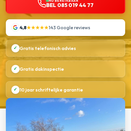
NU BEREIKBAAR
BEL 085 019 44 77
4,8
★★★★★
143 Google reviews
✓
Gratis telefonisch advies
✓
Gratis dakinspectie
✓
10 jaar schriftelijke garantie