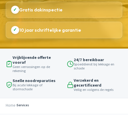
✓
Gratis dakinspectie
✓
10 jaar schriftelijke garantie
Vrijblijvende offerte
24/7 bereikbaar
vooraf
Spoeddienst bij lekkage en
Geen verrassingen op de
schade
rekening
Verzekerd en
Snelle noodreparaties
gecertificeerd
Bij acute lekkage of
stormschade
Veilig en volgens de regels
Home
Services