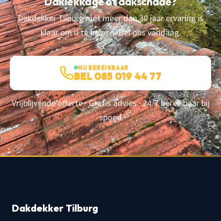
Daklekkage of dakschade?
Dakdekker Tilburg met meer dan 30 jaar ervaring is
klaar om u te helpen. Bel ons vandaag.
NU BEREIKBAAR
BEL 085 019 44 77
Vrijblijvende offerte · Gratis advies · 24/7 bereikbaar bij
spoed
Dakdekker Tilburg