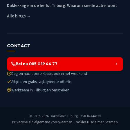
Daklekkage in de herfst Tilburg: Waarom snelle actie loont
Alle blogs →
CONTACT
Bel nu 085 019 44 77
Dag en nacht bereikbaar, ook in het weekend
Altijd een gratis, vrijblijvende offerte
Werkzaam in Tilburg en omstreken
© 1992–2026
Dakdekker Tilburg
· KvK 82444129
Privacybeleid
·
Algemene voorwaarden
·
Cookies
·
Disclaimer
·
Sitemap