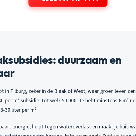
ksubsidies: duurzaam en
aar
t in Tilburg, zeker in de Blaak of West, waar groen leven cen
0 per m² subsidie, tot wel €50.000. Je hebt minstens 6 m² n
-30 liter per m².
aart energie, helpt tegen wateroverlast en maakt je huis wa