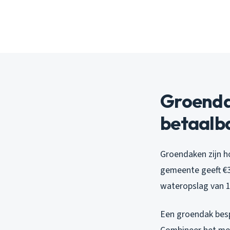
Groenda
betaalb
Groendaken zijn ho
gemeente geeft €3
wateropslag van 18
Een groendak besp