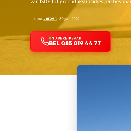
van ISDE tot groendaksubsidies, en bespaar 
door
Jeroen
· 30 juni 2025
NU BEREIKBAAR
BEL 085 019 44 77