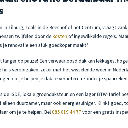
s
in Tilburg, zoals in de Reeshof of het Centrum, vraagt vaak
 mensen twijfelen door de
kosten
of ingewikkelde regels. Maar 
s je renovatie een stuk goedkoper maakt?
et langer op pauze! Een verwaarloosd dak kan lekkages, hoge
e huis veroorzaken, zeker met het wisselende weer in Nederla
lingen die je helpen je dak te verbeteren zonder je spaarreken
s de ISDE, lokale groendaksteun en een lager BTW-tarief besp
et alleen duurzamer, maar ook energiezuiniger. Klinkt goed, t
aar om je te helpen. Bel
085 019 44 77
voor een gratis inspe