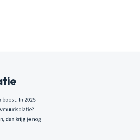
atie
n boost. In 2025
uwmuurisolatie?
n, dan krijg je nog