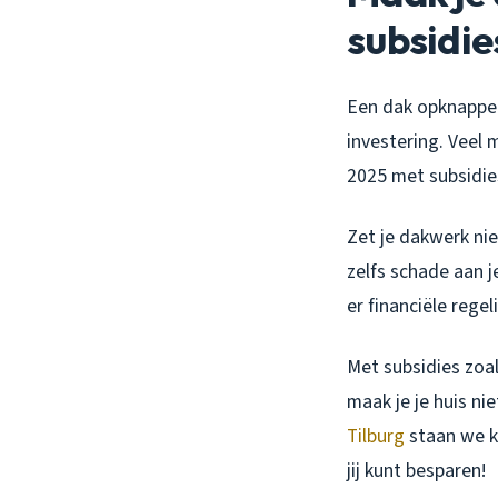
subsidie
Een dak opknappen 
investering. Veel
2025 met subsidie
Zet je dakwerk ni
zelfs schade aan j
er financiële rege
Met subsidies zoal
maak je je huis ni
Tilburg
staan we kl
jij kunt besparen!