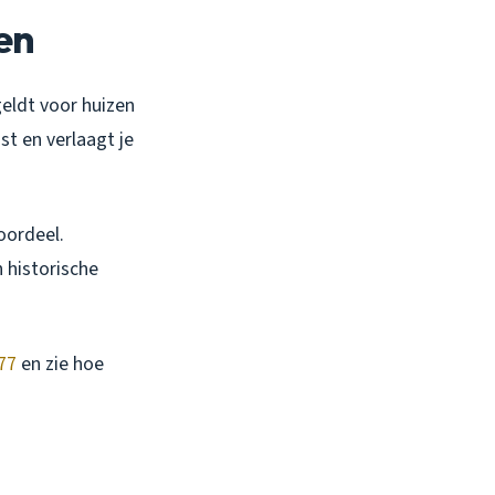
en
geldt voor huizen
st en verlaagt je
oordeel.
 historische
77
en zie hoe