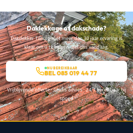
Daklekkage of dakschade?
Dakdekker Tilburg met meer dan 30 jaar ervaring is
klaar om u te helpen. Bel ons vandaag.
NU BEREIKBAAR
BEL 085 019 44 77
Vrijblijvende offerte · Gratis advies · 24/7 bereikbaar bij
spoed