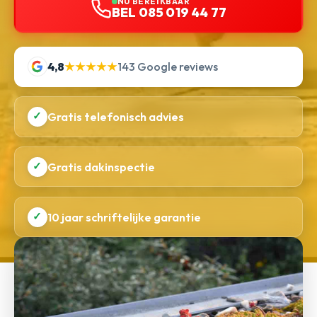
NU BEREIKBAAR
BEL 085 019 44 77
4,8
★★★★★
143 Google reviews
✓
Gratis telefonisch advies
✓
Gratis dakinspectie
✓
10 jaar schriftelijke garantie