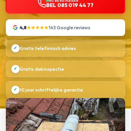
NU BEREIKBAAR
BEL 085 019 44 77
4,8
★★★★★
143 Google reviews
✓
Gratis telefonisch advies
✓
Gratis dakinspectie
✓
10 jaar schriftelijke garantie