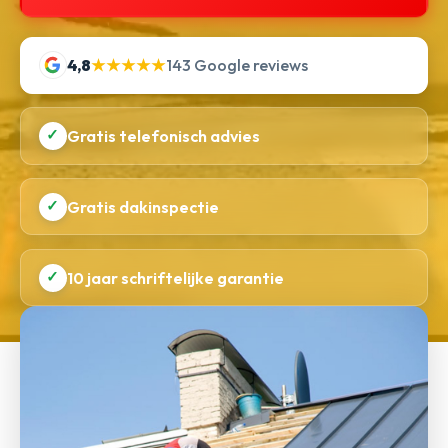
4,8
★★★★★
143 Google reviews
✓
Gratis telefonisch advies
✓
Gratis dakinspectie
✓
10 jaar schriftelijke garantie