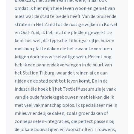
broekzak, niet alleen van het werk, maar ook
omdat ik hier mijn hele leven woon en geniet van
alles wat de stad te bieden heeft. Van de bruisende
straten in Het Zand tot de rustige wijken in Korvel
en Oud-Zuid, ik heb in al die plekken gewerkt. Je
kent het wel, die typische Tilburgse rijtjeshuizen
met hun platte daken die het zwaar te verduren
krijgen door ons wisselvallige weer. Recent nog
heb ik een pannendak vervangen in de buurt van
het Station Tilburg, waar de treinen af en aan
rijden en de stad echt tot leven komt. En in de
industriële hoek bij het TextielMuseum zie je vaak
van die oude fabrieksgebouwen met lekken die ik
met veel vakmanschap oplos. Ik specialiseer me in
milieuvriendelijke daken, zoals groendaken of
zonnepanelen-integraties, die perfect passen bij
de lokale bouwstijlen en voorschriften. Trouwens,