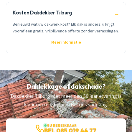
Kosten Dakdekker Tilburg
→
Benieuwd wat uw dakwerk kost? Elk dak is anders: u krijgt
vooraf een gratis, vrijblijvende offerte zonder verrassingen.
Meer informatie
Daklekkage of dakschade?
Dakdekker Tilburg met meer dan 30 jaar ervaring is
klaar om u te helpen. Bel ons vandaag.
NU BEREIKBAAR
BEL 085 019 44 77