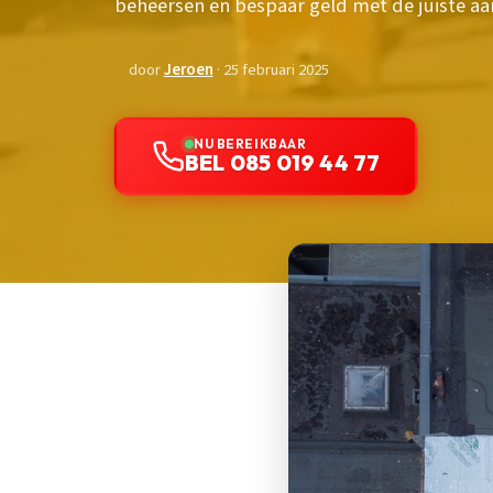
beheersen en bespaar geld met de juiste a
door
Jeroen
· 25 februari 2025
NU BEREIKBAAR
BEL 085 019 44 77