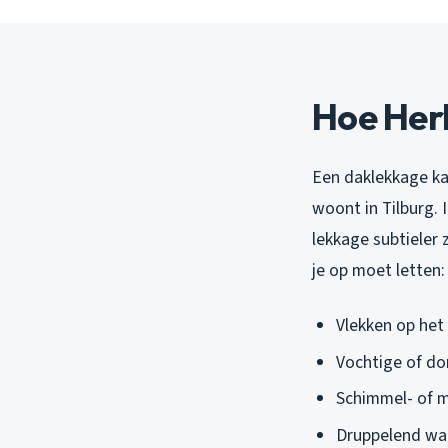
Hoe Her
Een daklekkage kan
woont in Tilburg. 
lekkage subtieler 
je op moet letten:
Vlekken op het
Vochtige of don
Schimmel- of 
Druppelend wat