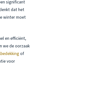
en significant
 denkt dat het
de winter moet
el en efficiënt,
en we de oorzaak
kbedekking
of
ntie voor