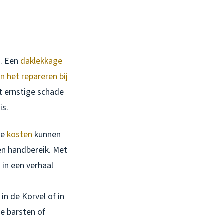
s. Een
daklekkage
n het repareren bij
ot ernstige schade
is.
de
kosten
kunnen
nen handbereik. Met
 in een verhaal
in de Korvel of in
e barsten of