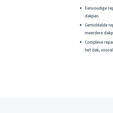
Eenvoudige rep
dakpan.
Gemiddelde rep
meerdere dakpa
Complexe repar
het dak, vooral