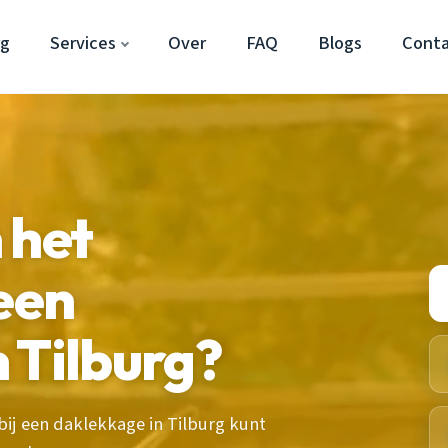
rg
Services
Over
FAQ
Blogs
Cont
 het
 een
 Tilburg?
bij een daklekkage in Tilburg kunt