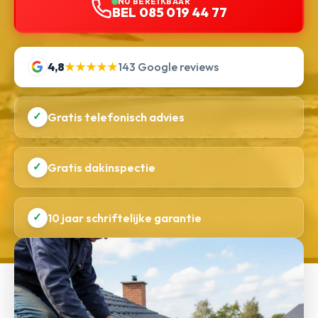
NU BEREIKBAAR
BEL 085 019 44 77
4,8
★★★★★
143 Google reviews
✓
Gratis telefonisch advies
✓
Gratis dakinspectie
✓
10 jaar schriftelijke garantie