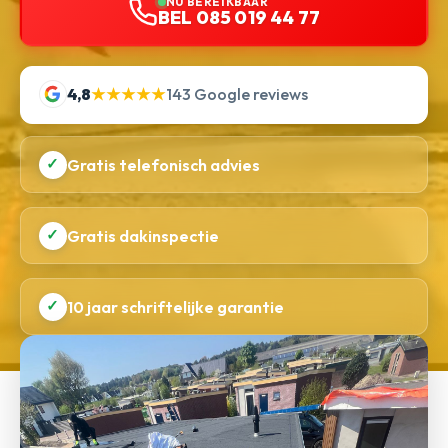
NU BEREIKBAAR
BEL 085 019 44 77
4,8
★★★★★
143 Google reviews
✓
Gratis telefonisch advies
✓
Gratis dakinspectie
✓
10 jaar schriftelijke garantie