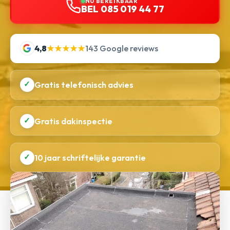
NU BEREIKBAAR
BEL 085 019 44 77
4,8
★★★★★
143 Google reviews
✓
Gratis telefonisch advies
✓
Gratis dakinspectie
✓
10 jaar schriftelijke garantie